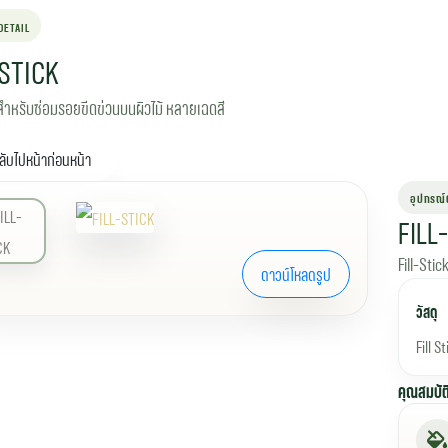
DETAIL
-STICK
 สำหรับซ่อมรอยขีดข่วนบนผิวไม้ หลายเฉดสี
ลับไปหน้าก่อนหน้า
อุปกรณ์ต
FILL
Fill-Sti
ดาวน์โหลดรูป
วัสดุ
Fill S
คุณสมบัต